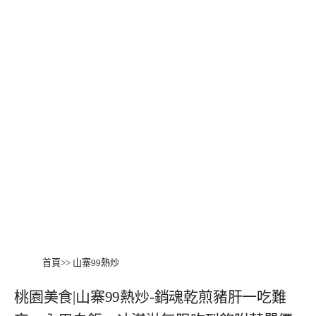
首頁
>>
山寨99熱炒
桃園美食|山寨99熱炒-銷魂乾煎豬肝一吃難