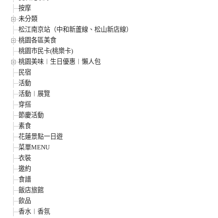
按摩
未分類
松江南京站（中和新蘆線、松山新店線）
桃園各區美食
桃園市民卡(桃樂卡)
桃園美味︱生日優惠︱懶人包
民宿
活動
活動︱展覽
穿搭
節慶活動
素食
花蓮景點一日遊
菜單MENU
衣裝
邀約
食譜
飯店旅館
飲品
香水︱香氛