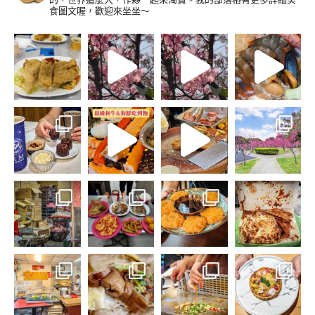
食圖文喔，歡迎來坐坐～