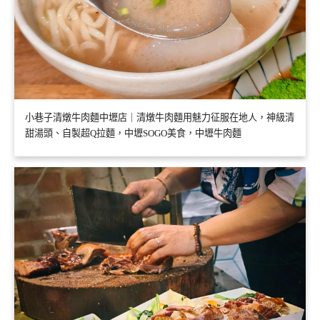
小巷子清燉牛肉麵中壢店｜清燉牛肉麵用魅力征服在地人，神級清
甜湯頭、自製超Q拉麵，中壢SOGO美食，中壢牛肉麵