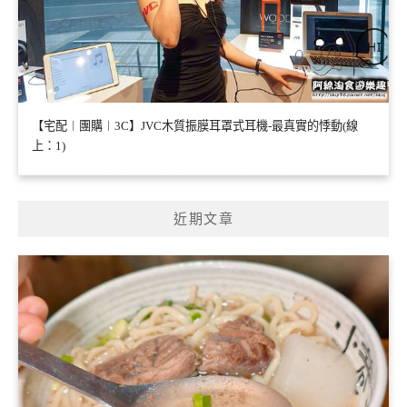
【宅配︱團購︱3C】JVC木質振膜耳罩式耳機-最真實的悸動(線
上：1)
近期文章