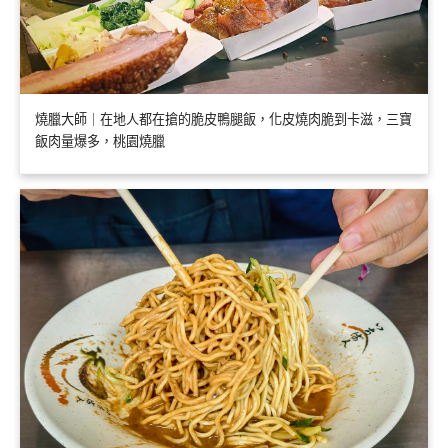
燒臘大師｜在地人都在搶的脆皮鴨腿飯，化皮燒肉脆到卡滋，三寶
飯肉量爆多，桃園燒臘