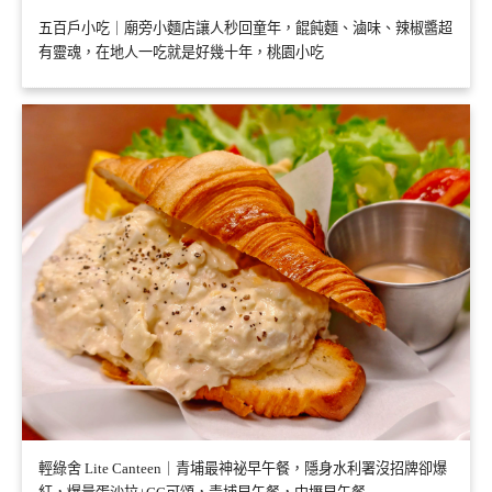
五百戶小吃｜廟旁小麵店讓人秒回童年，餛飩麵、滷味、辣椒醬超
有靈魂，在地人一吃就是好幾十年，桃園小吃
輕綠舍 Lite Canteen｜青埔最神祕早午餐，隱身水利署沒招牌卻爆