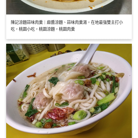
陳記涼麵蒜味肉羹｜麻醬涼麵、蒜味肉羹湯，在地最強雙主打小
吃，桃園小吃，桃園涼麵，桃園肉羹