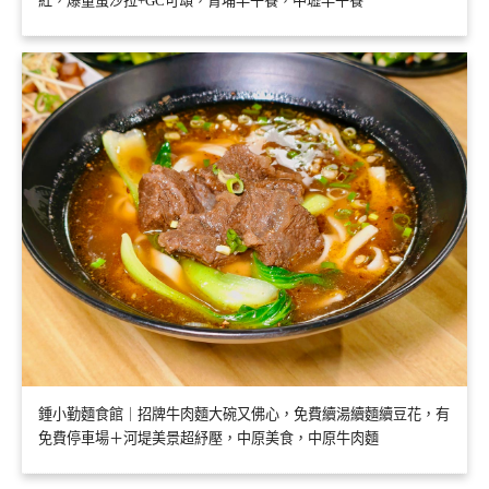
紅，爆量蛋沙拉+GC可頌，青埔早午餐，中壢早午餐
鍾小勤麵食館｜招牌牛肉麵大碗又佛心，免費續湯續麵續豆花，有
免費停車場＋河堤美景超紓壓，中原美食，中原牛肉麵