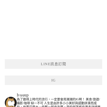
LINE訊息訂閱
IG
lv99up
為了跟得上時代的流行，一定要會用潮潮的IG啊！
美食/旅遊/
攝影/咖啡 缺一不可
人生是由許多小小美好與感動拼湊而成
的，世界這麼大，作夥一起來淘寶。我的部落格有更多詳細美