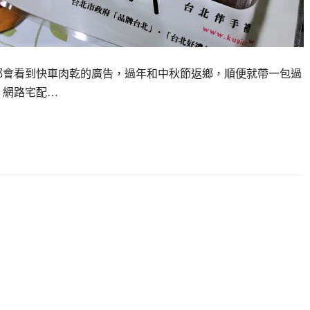
都會看到快車肉乾的廣告，過年和中秋節返鄉，順便就帶一包過
，網路宅配…