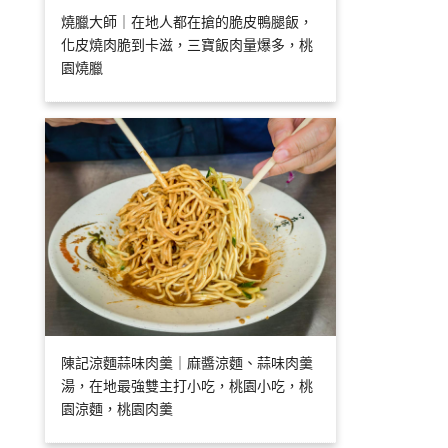
燒臘大師｜在地人都在搶的脆皮鴨腿飯，
化皮燒肉脆到卡滋，三寶飯肉量爆多，桃
園燒臘
陳記涼麵蒜味肉羹｜麻醬涼麵、蒜味肉羹
湯，在地最強雙主打小吃，桃園小吃，桃
園涼麵，桃園肉羹