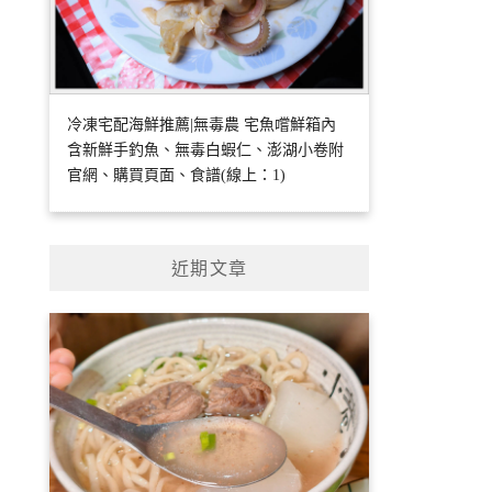
冷凍宅配海鮮推薦|無毒農 宅魚嚐鮮箱內
含新鮮手釣魚、無毒白蝦仁、澎湖小卷附
官網、購買頁面、食譜(線上：1)
近期文章