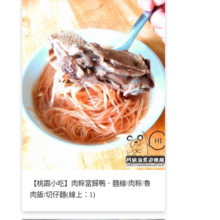
【桃園小吃】肉粽當歸鴨．麵線/肉粽/魯
肉飯/切仔麵(線上：1)