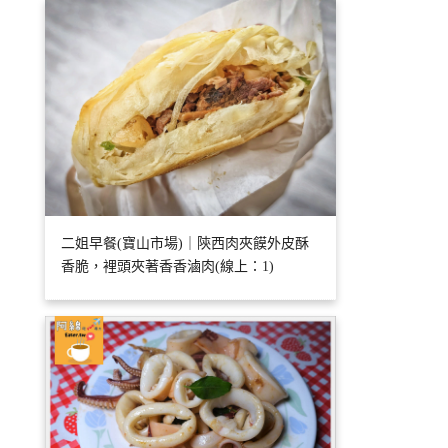
二姐早餐(寶山市場)｜陝西肉夾饃外皮酥
香脆，裡頭夾著香香滷肉(線上：1)