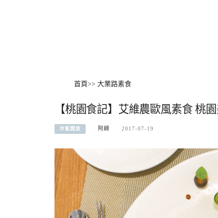
首頁
>>
大業路素食
【桃園食記】艾維農歐風素食 桃園
阿綿
2017-07-19
冷氣開放