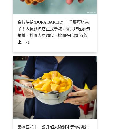
朵拉烘焙(DORA BAKERY)｜千層蛋塔來
了！人氣麵包店正式參戰，藝文特區麵包
推薦，桃園人氣麵包，桃園好吃麵包(線
上：2)
秦冰豆花｜一公升超大碗剉冰等你挑戰，