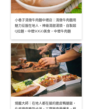
小巷子清燉牛肉麵中壢店｜清燉牛肉麵用
魅力征服在地人，神級清甜湯頭、自製超
Q拉麵，中壢SOGO美食，中壢牛肉麵
燒臘大師｜在地人都在搶的脆皮鴨腿飯，
化皮燒肉脆到卡滋，三寶飯肉量爆多，桃