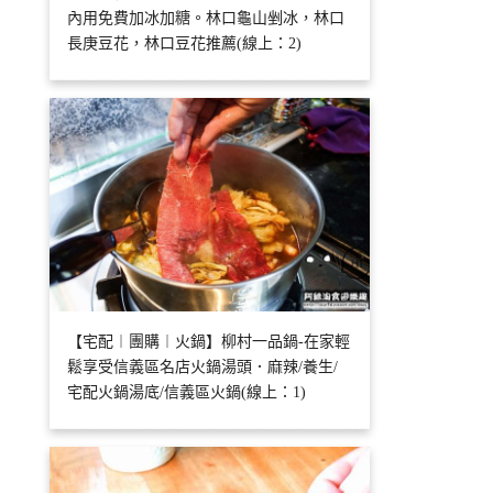
內用免費加冰加糖。林口龜山剉冰，林口
長庚豆花，林口豆花推薦(線上：2)
【宅配︱團購︱火鍋】柳村一品鍋-在家輕
鬆享受信義區名店火鍋湯頭．麻辣/養生/
宅配火鍋湯底/信義區火鍋(線上：1)