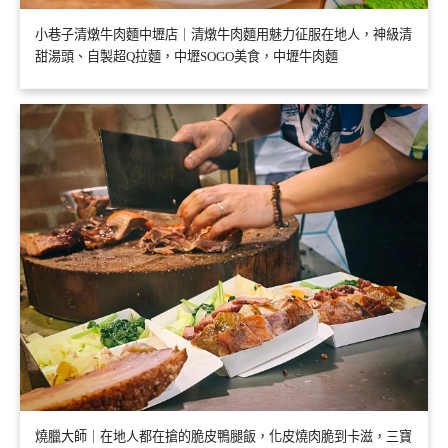
小巷子清燉牛肉麵中壢店｜清燉牛肉麵用魅力征服在地人，神級清
甜湯頭、自製超Q拉麵，中壢SOGO美食，中壢牛肉麵
燒臘大師｜在地人都在搶的脆皮鴨腿飯，化皮燒肉脆到卡滋，三寶