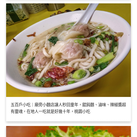
五百戶小吃｜廟旁小麵店讓人秒回童年，餛飩麵、滷味、辣椒醬超
有靈魂，在地人一吃就是好幾十年，桃園小吃