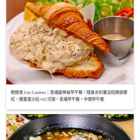
輕綠舍 Lite Canteen｜青埔最神祕早午餐，隱身水利署沒招牌卻爆
紅，爆量蛋沙拉+GC可頌，青埔早午餐，中壢早午餐