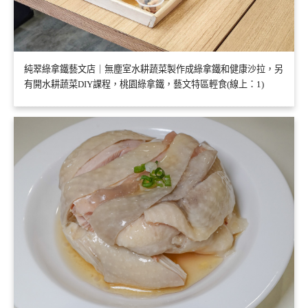
純翠綠拿鐵藝文店｜無塵室水耕蔬菜製作成綠拿鐵和健康沙拉，另
有開水耕蔬菜DIY課程，桃園綠拿鐵，藝文特區輕食(線上：1)