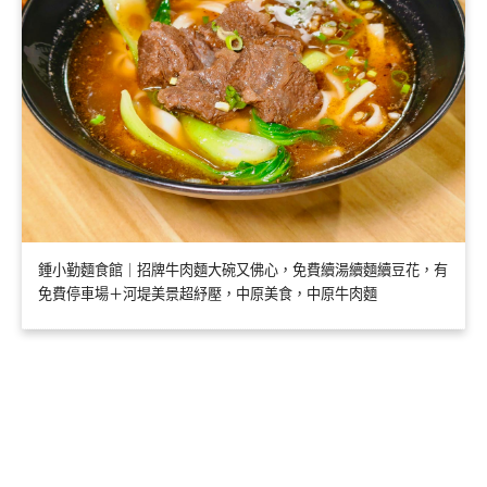
鍾小勤麵食館｜招牌牛肉麵大碗又佛心，免費續湯續麵續豆花，有
免費停車場＋河堤美景超紓壓，中原美食，中原牛肉麵