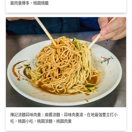
飯肉量爆多，桃園燒臘
陳記涼麵蒜味肉羹｜麻醬涼麵、蒜味肉羹湯，在地最強雙主打小
吃，桃園小吃，桃園涼麵，桃園肉羹