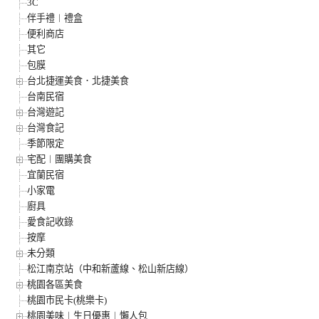
3C
伴手禮︱禮盒
便利商店
其它
包膜
台北捷運美食．北捷美食
台南民宿
台灣遊記
台灣食記
季節限定
宅配︱團購美食
宜蘭民宿
小家電
廚具
愛食記收錄
按摩
未分類
松江南京站（中和新蘆線、松山新店線）
桃園各區美食
桃園市民卡(桃樂卡)
桃園美味︱生日優惠︱懶人包