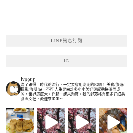
LINE訊息訂閱
IG
lv99up
為了跟得上時代的流行，一定要會用潮潮的IG啊！
美食/旅遊/
攝影/咖啡 缺一不可
人生是由許多小小美好與感動拼湊而成
的，世界這麼大，作夥一起來淘寶。我的部落格有更多詳細美
食圖文喔，歡迎來坐坐～