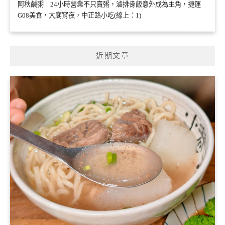
阿秋鹹粥｜24小時營業不只賣粥，滷排骨飯意外成為主角，捷運
G08美食，大廟宵夜，中正路小吃(線上：1)
近期文章