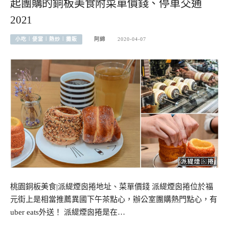
起團購的銅板美食附菜單價錢、停車交通
2021
小吃︱便當︱熱炒︱攤販
阿綿
2020-04-07
桃園銅板美食|派緹煙囪捲地址、菜單價錢 派緹煙囪捲位於福
元街上是相當推薦異國下午茶點心，辦公室團購熱門點心，有
uber eats外送！ 派緹煙囪捲是在…