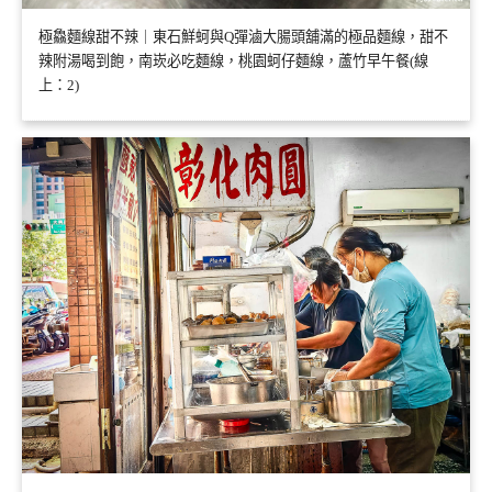
極鱻麵線甜不辣｜東石鮮蚵與Q彈滷大腸頭舖滿的極品麵線，甜不
辣附湯喝到飽，南崁必吃麵線，桃園蚵仔麵線，蘆竹早午餐(線
上：2)