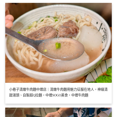
小巷子清燉牛肉麵中壢店｜清燉牛肉麵用魅力征服在地人，神級清
甜湯頭、自製超Q拉麵，中壢SOGO美食，中壢牛肉麵