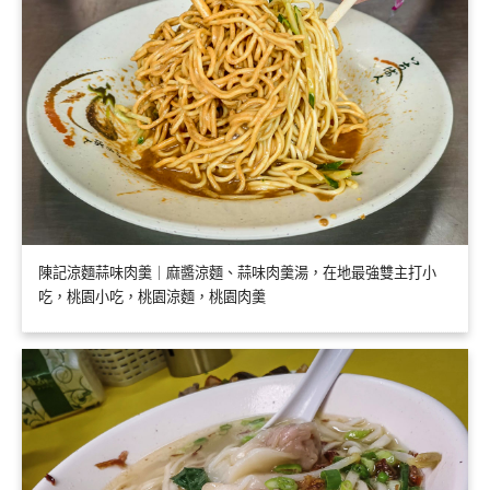
陳記涼麵蒜味肉羹｜麻醬涼麵、蒜味肉羹湯，在地最強雙主打小
吃，桃園小吃，桃園涼麵，桃園肉羹