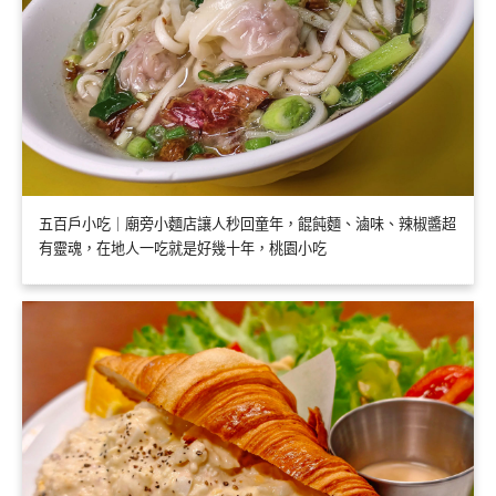
五百戶小吃｜廟旁小麵店讓人秒回童年，餛飩麵、滷味、辣椒醬超
有靈魂，在地人一吃就是好幾十年，桃園小吃