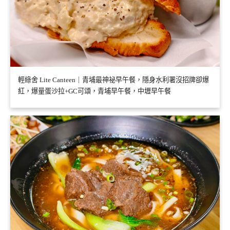
輕綠舍 Lite Canteen｜青埔最神祕早午餐，隱身水利署沒招牌卻爆
紅，爆量蛋沙拉+GC可頌，青埔早午餐，中壢早午餐