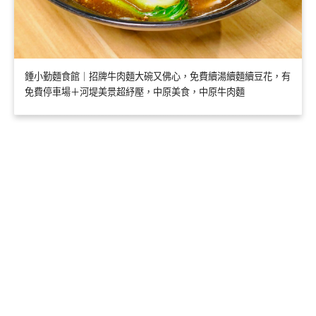
鍾小勤麵食館｜招牌牛肉麵大碗又佛心，免費續湯續麵續豆花，有
免費停車場＋河堤美景超紓壓，中原美食，中原牛肉麵