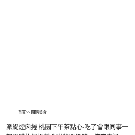
首頁
>>
團購美食
派緹煙囪捲|桃園下午茶點心-吃了會跟同事一