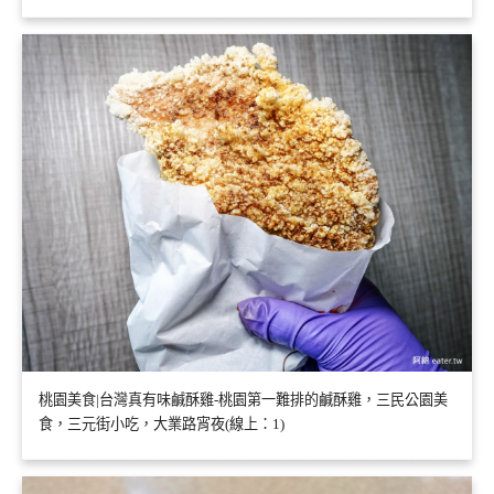
桃園美食|台灣真有味鹹酥雞-桃園第一難排的鹹酥雞，三民公園美
食，三元街小吃，大業路宵夜(線上：1)