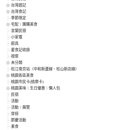
台灣遊記
台灣食記
季節限定
宅配︱團購美食
宜蘭民宿
小家電
廚具
愛食記收錄
按摩
未分類
松江南京站（中和新蘆線、松山新店線）
桃園各區美食
桃園市民卡(桃樂卡)
桃園美味︱生日優惠︱懶人包
民宿
活動
活動︱展覽
穿搭
節慶活動
素食