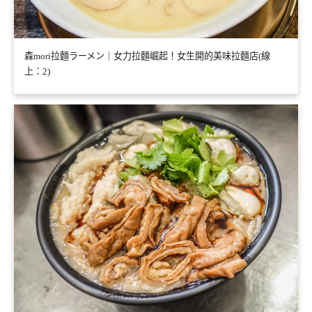
森mori拉麵ラーメン｜女力拉麵崛起！女生開的美味拉麵店(線
上：2)