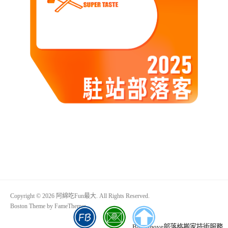
Copyright © 2026 阿綿吃Fun最大. All Rights Reserved.
Boston Theme by
FameThemes
Blogimove部落格搬家技術服務