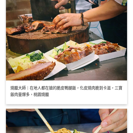
燒臘大師｜在地人都在搶的脆皮鴨腿飯，化皮燒肉脆到卡滋，三寶
飯肉量爆多，桃園燒臘