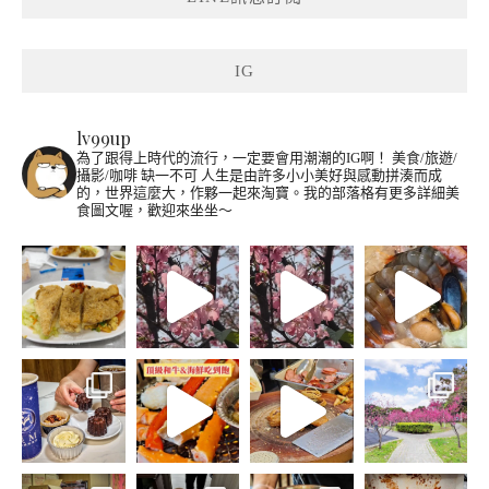
IG
lv99up
為了跟得上時代的流行，一定要會用潮潮的IG啊！
美食/旅遊/
攝影/咖啡 缺一不可
人生是由許多小小美好與感動拼湊而成
的，世界這麼大，作夥一起來淘寶。我的部落格有更多詳細美
食圖文喔，歡迎來坐坐～