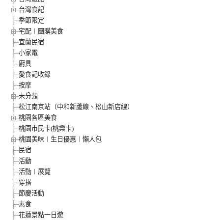
台灣食記
季節限定
宅配︱團購美食
宜蘭民宿
小家電
廚具
愛食記收錄
按摩
未分類
松江南京站（中和新蘆線、松山新店線）
桃園各區美食
桃園市民卡(桃樂卡)
桃園美味︱生日優惠︱懶人包
民宿
活動
活動︱展覽
穿搭
節慶活動
素食
花蓮景點一日遊