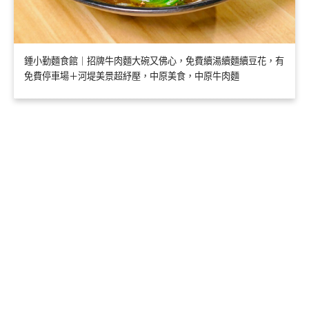
鍾小勤麵食館｜招牌牛肉麵大碗又佛心，免費續湯續麵續豆花，有
免費停車場＋河堤美景超紓壓，中原美食，中原牛肉麵