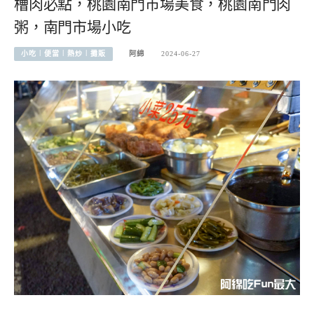
槽肉必點，桃園南門市場美食，桃園南門肉
粥，南門市場小吃
小吃︱便當︱熱炒︱攤販
阿綿
2024-06-27