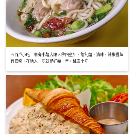
五百戶小吃｜廟旁小麵店讓人秒回童年，餛飩麵、滷味、辣椒醬超
有靈魂，在地人一吃就是好幾十年，桃園小吃