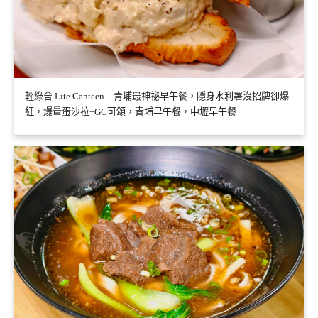
輕綠舍 Lite Canteen｜青埔最神祕早午餐，隱身水利署沒招牌卻爆
紅，爆量蛋沙拉+GC可頌，青埔早午餐，中壢早午餐