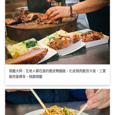
燒臘大師｜在地人都在搶的脆皮鴨腿飯，化皮燒肉脆到卡滋，三寶
飯肉量爆多，桃園燒臘