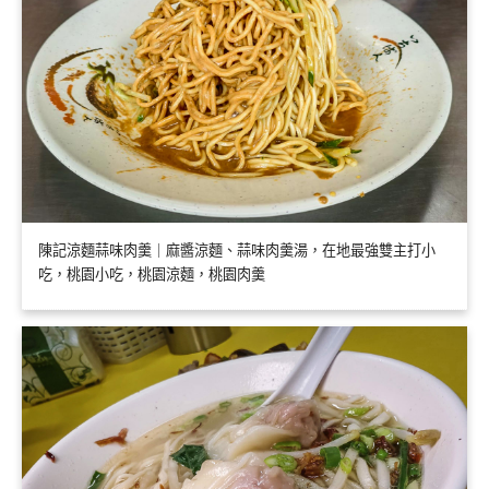
陳記涼麵蒜味肉羹｜麻醬涼麵、蒜味肉羹湯，在地最強雙主打小
吃，桃園小吃，桃園涼麵，桃園肉羹