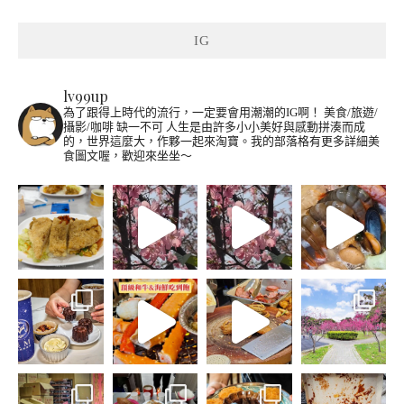
IG
lv99up
為了跟得上時代的流行，一定要會用潮潮的IG啊！
美食/旅遊/
攝影/咖啡 缺一不可
人生是由許多小小美好與感動拼湊而成
的，世界這麼大，作夥一起來淘寶。我的部落格有更多詳細美
食圖文喔，歡迎來坐坐～