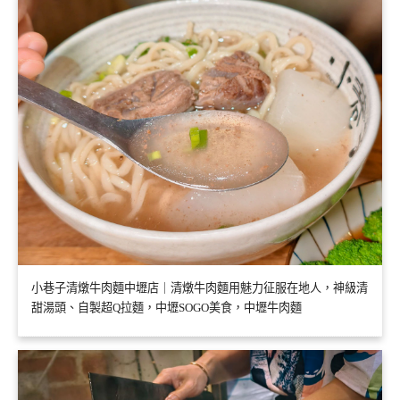
小巷子清燉牛肉麵中壢店｜清燉牛肉麵用魅力征服在地人，神級清
甜湯頭、自製超Q拉麵，中壢SOGO美食，中壢牛肉麵