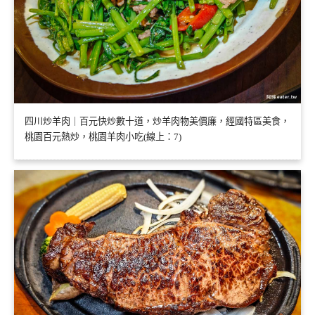
四川炒羊肉｜百元快炒數十道，炒羊肉物美價廉，經國特區美食，
桃園百元熱炒，桃園羊肉小吃(線上：7)