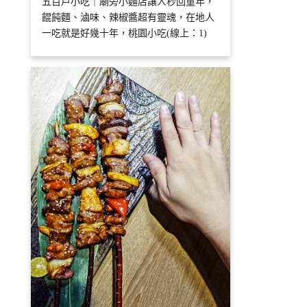
五百戶小吃｜廟旁小麵店讓人秒回童年，
餛飩麵、滷味、辣椒醬超有靈魂，在地人
一吃就是好幾十年，桃園小吃(線上：1)