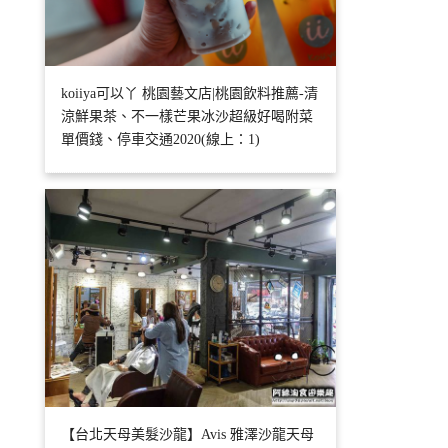
koiiya可以丫 桃園藝文店|桃園飲料推薦-清
涼鮮果茶、不一樣芒果冰沙超級好喝附菜
單價錢、停車交通2020(線上：1)
【台北天母美髮沙龍】Avis 雅澤沙龍天母