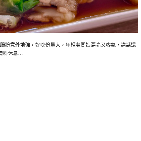
腸粉意外地強，好吃份量大，年輕老闆娘漂亮又客氣，講話還
備料休息…