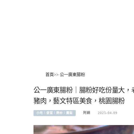
首頁
>>
公一廣東腸粉
公一廣東腸粉｜腸粉好吃份量大，
豬肉，藝文特區美食，桃園腸粉
阿綿
2025-04-09
小吃︱便當︱熱炒︱攤販