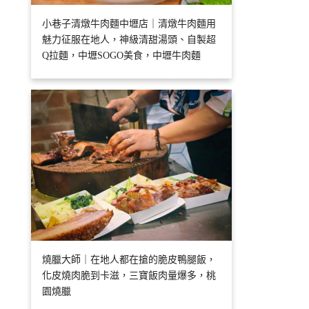
小巷子清燉牛肉麵中壢店｜清燉牛肉麵用
魅力征服在地人，神級清甜湯頭、自製超
Q拉麵，中壢SOGO美食，中壢牛肉麵
燒臘大師｜在地人都在搶的脆皮鴨腿飯，
化皮燒肉脆到卡滋，三寶飯肉量爆多，桃
園燒臘