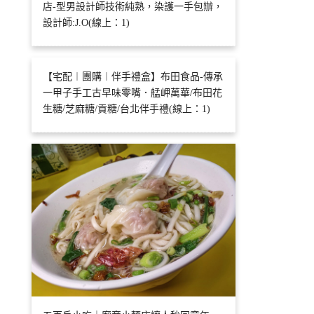
店-型男設計師技術純熟，染護一手包辦，
設計師:J.O(線上：1)
【宅配︱團購︱伴手禮盒】布田食品-傳承
一甲子手工古早味零嘴．艋岬萬華/布田花
生糖/芝麻糖/貢糖/台北伴手禮(線上：1)