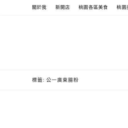
Skip
關於我
新開店
桃園各區美食
桃園
to
content
標籤:
公一廣東腸粉