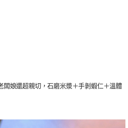
老闆娘還超親切，石磨米漿＋手剝蝦仁＋溫體