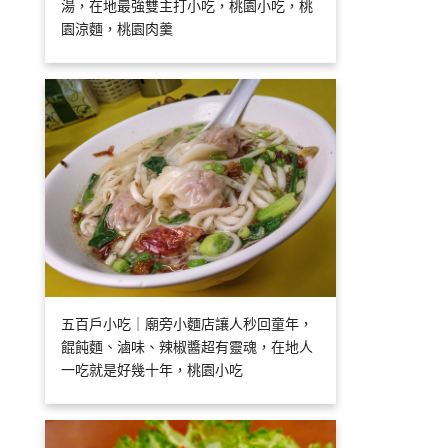
湯，在地最強雙主打小吃，桃園小吃，桃
園涼麵，桃園肉羹
五百戶小吃｜廟旁小麵店讓人秒回童年，
餛飩麵、滷味、辣椒醬超有靈魂，在地人
一吃就是好幾十年，桃園小吃