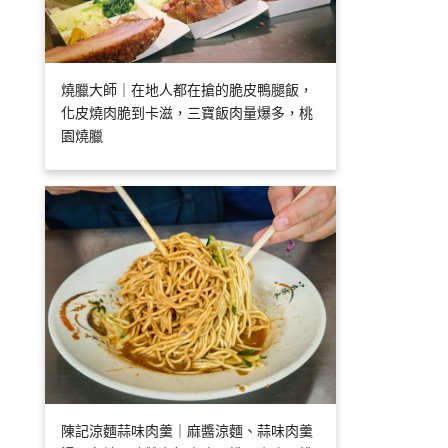
燒臘大師｜在地人都在搶的脆皮鴨腿飯，
化皮燒肉脆到卡滋，三寶飯肉量爆多，桃
園燒臘
陳記涼麵蒜味肉羹｜麻醬涼麵、蒜味肉羹