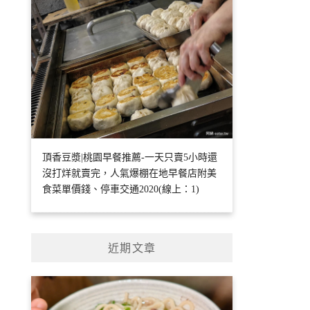
頂香豆漿|桃園早餐推薦-一天只賣5小時還
沒打烊就賣完，人氣爆棚在地早餐店附美
食菜單價錢、停車交通2020(線上：1)
近期文章