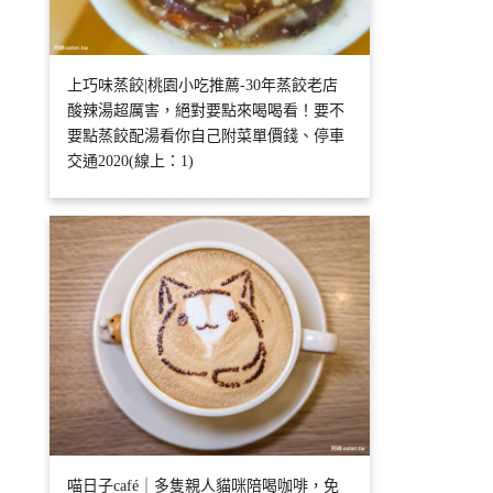
上巧味蒸餃|桃園小吃推薦-30年蒸餃老店
酸辣湯超厲害，絕對要點來喝喝看！要不
要點蒸餃配湯看你自己附菜單價錢、停車
交通2020(線上：1)
喵日子café｜多隻親人貓咪陪喝咖啡，免