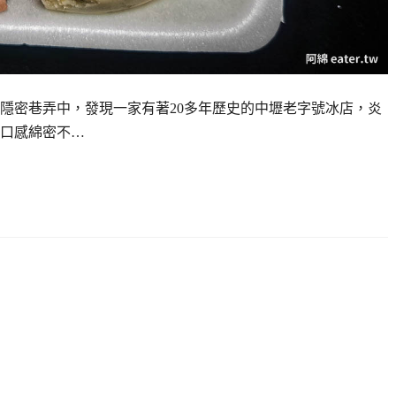
隱密巷弄中，發現一家有著20多年歷史的中壢老字號冰店，炎
口感綿密不…