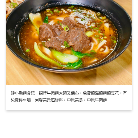
鍾小勤麵食館｜招牌牛肉麵大碗又佛心，免費續湯續麵續豆花，有
免費停車場＋河堤美景超紓壓，中原美食，中原牛肉麵