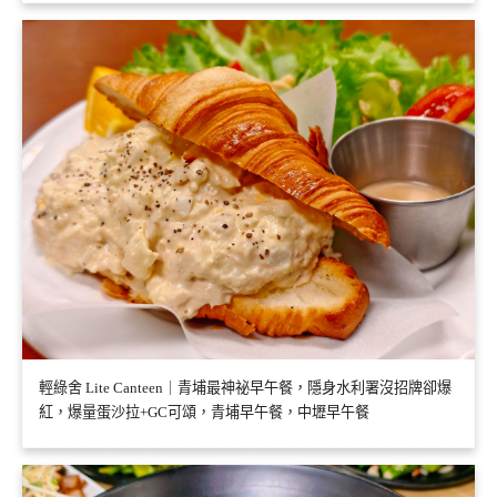
輕綠舍 Lite Canteen｜青埔最神祕早午餐，隱身水利署沒招牌卻爆
紅，爆量蛋沙拉+GC可頌，青埔早午餐，中壢早午餐