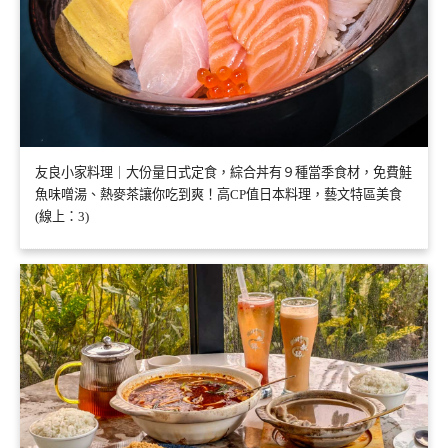
友良小家料理｜大份量日式定食，綜合丼有９種當季食材，免費鮭
魚味噌湯、熱麥茶讓你吃到爽！高CP值日本料理，藝文特區美食
(線上：3)