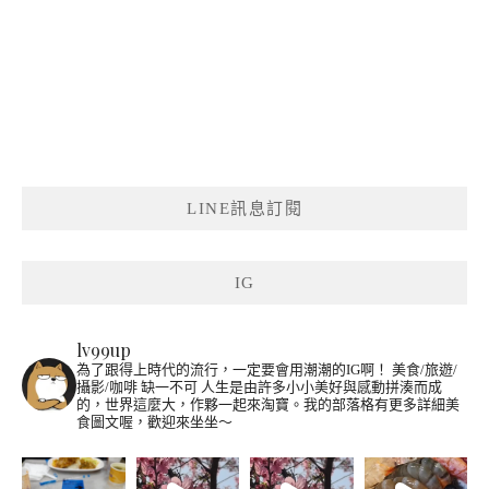
LINE訊息訂閱
IG
lv99up
為了跟得上時代的流行，一定要會用潮潮的IG啊！
美食/旅遊/
攝影/咖啡 缺一不可
人生是由許多小小美好與感動拼湊而成
的，世界這麼大，作夥一起來淘寶。我的部落格有更多詳細美
食圖文喔，歡迎來坐坐～