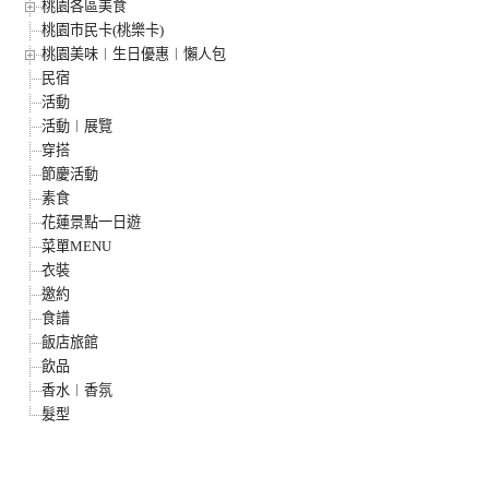
桃園各區美食
桃園市民卡(桃樂卡)
桃園美味︱生日優惠︱懶人包
民宿
活動
活動︱展覽
穿搭
節慶活動
素食
花蓮景點一日遊
菜單MENU
衣裝
邀約
食譜
飯店旅館
飲品
香水︱香氛
髮型