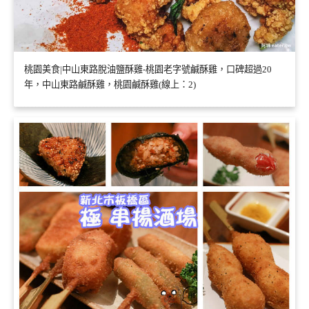
桃園美食|中山東路脫油鹽酥雞-桃園老字號鹹酥雞，口碑超過20
年，中山東路鹹酥雞，桃園鹹酥雞(線上：2)