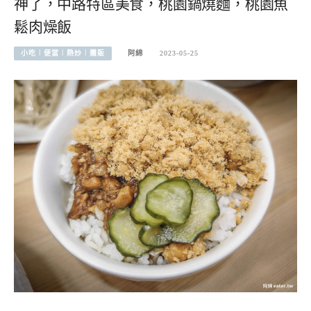
神了，中路特區美食，桃園鍋燒麵，桃園魚
鬆肉燥飯
小吃︱便當︱熱炒︱攤販
阿綿
2023-05-25