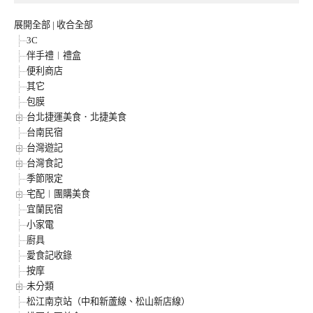
展開全部
|
收合全部
3C
伴手禮︱禮盒
便利商店
其它
包膜
台北捷運美食．北捷美食
台南民宿
台灣遊記
台灣食記
季節限定
宅配︱團購美食
宜蘭民宿
小家電
廚具
愛食記收錄
按摩
未分類
松江南京站（中和新蘆線、松山新店線）