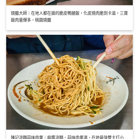
燒臘大師｜在地人都在搶的脆皮鴨腿飯，化皮燒肉脆到卡滋，三寶
飯肉量爆多，桃園燒臘
陳記涼麵蒜味肉羹｜麻醬涼麵、蒜味肉羹湯，在地最強雙主打小