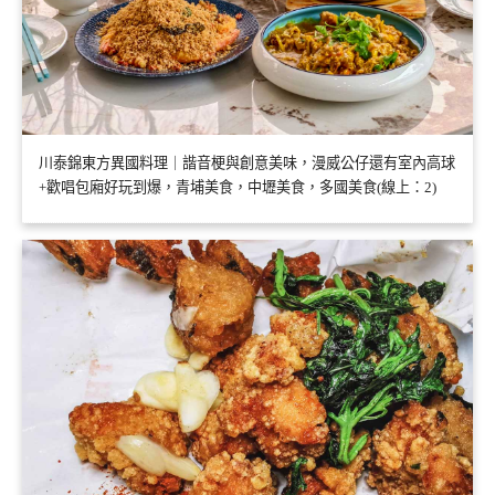
川泰錦東方異國料理｜諧音梗與創意美味，漫威公仔還有室內高球
+歡唱包廂好玩到爆，青埔美食，中壢美食，多國美食(線上：2)