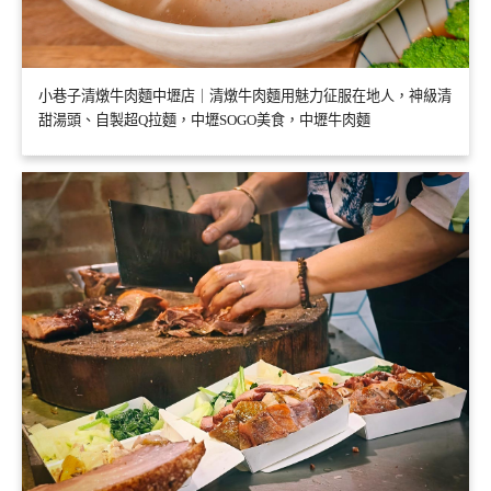
小巷子清燉牛肉麵中壢店｜清燉牛肉麵用魅力征服在地人，神級清
甜湯頭、自製超Q拉麵，中壢SOGO美食，中壢牛肉麵