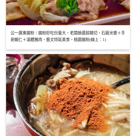
公一廣東腸粉｜腸粉好吃份量大，老闆娘還超親切，石磨米漿＋手
剝蝦仁＋溫體豬肉，藝文特區美食，桃園腸粉(線上：1)