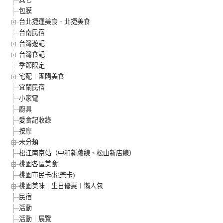
包膜
台北捷運美食．北捷美食
台南民宿
台灣遊記
台灣食記
季節限定
宅配︱團購美食
宜蘭民宿
小家電
廚具
愛食記收錄
按摩
未分類
松江南京站（中和新蘆線、松山新店線）
桃園各區美食
桃園市民卡(桃樂卡)
桃園美味︱生日優惠︱懶人包
民宿
活動
活動︱展覽