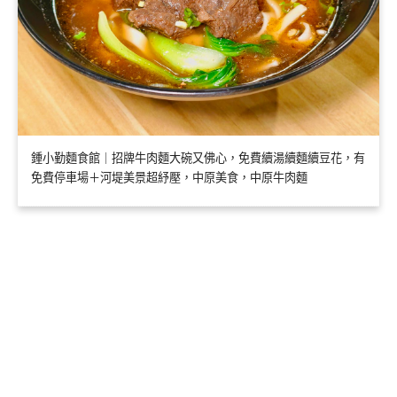
鍾小勤麵食館｜招牌牛肉麵大碗又佛心，免費續湯續麵續豆花，有
免費停車場＋河堤美景超紓壓，中原美食，中原牛肉麵