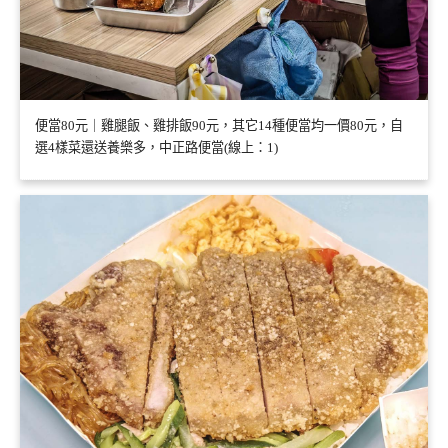
便當80元｜雞腿飯、雞排飯90元，其它14種便當均一價80元，自
選4樣菜還送養樂多，中正路便當(線上：1)