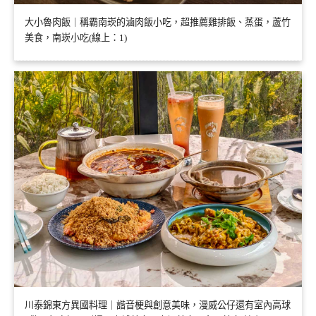
大小魯肉飯｜稱霸南崁的滷肉飯小吃，超推薦雞排飯、蒸蛋，蘆竹
美食，南崁小吃(線上：1)
川泰錦東方異國料理｜諧音梗與創意美味，漫威公仔還有室內高球