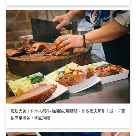
燒臘大師｜在地人都在搶的脆皮鴨腿飯，化皮燒肉脆到卡滋，三寶
飯肉量爆多，桃園燒臘