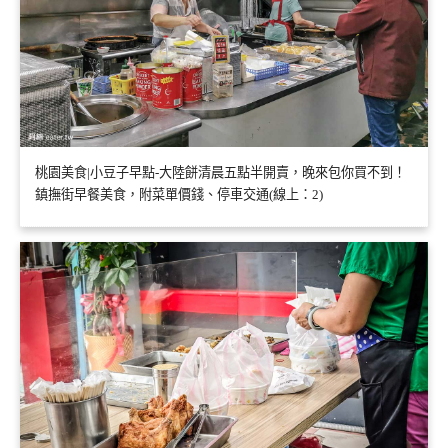
桃園美食|小豆子早點-大陸餅清晨五點半開賣，晚來包你買不到！
鎮撫街早餐美食，附菜單價錢、停車交通(線上：2)