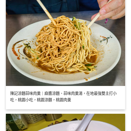
陳記涼麵蒜味肉羹｜麻醬涼麵、蒜味肉羹湯，在地最強雙主打小
吃，桃園小吃，桃園涼麵，桃園肉羹