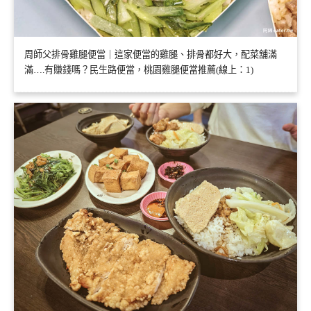
周師父排骨雞腿便當｜這家便當的雞腿、排骨都好大，配菜舖滿
滿….有賺錢嗎？民生路便當，桃園雞腿便當推薦(線上：1)