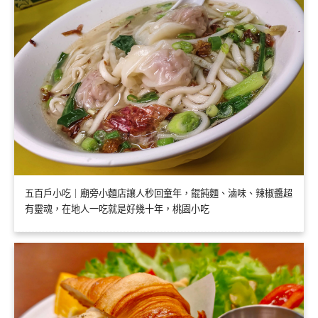
五百戶小吃｜廟旁小麵店讓人秒回童年，餛飩麵、滷味、辣椒醬超
有靈魂，在地人一吃就是好幾十年，桃園小吃