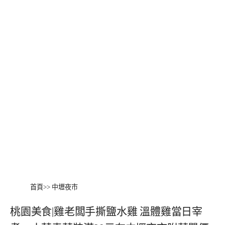
首頁
>>
中壢夜市
桃園美食|雞老闆手撕鹽水雞 溫體雞當日宰