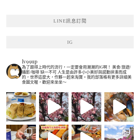
LINE訊息訂閱
IG
lv99up
為了跟得上時代的流行，一定要會用潮潮的IG啊！
美食/旅遊/
攝影/咖啡 缺一不可
人生是由許多小小美好與感動拼湊而成
的，世界這麼大，作夥一起來淘寶。我的部落格有更多詳細美
食圖文喔，歡迎來坐坐～