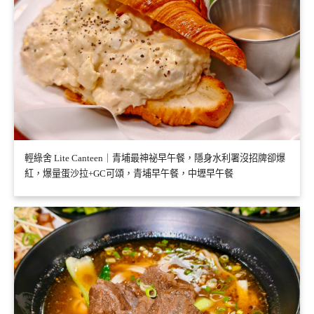
輕綠舍 Lite Canteen｜青埔最神祕早午餐，隱身水利署沒招牌卻爆
紅，爆量蛋沙拉+GC可頌，青埔早午餐，中壢早午餐