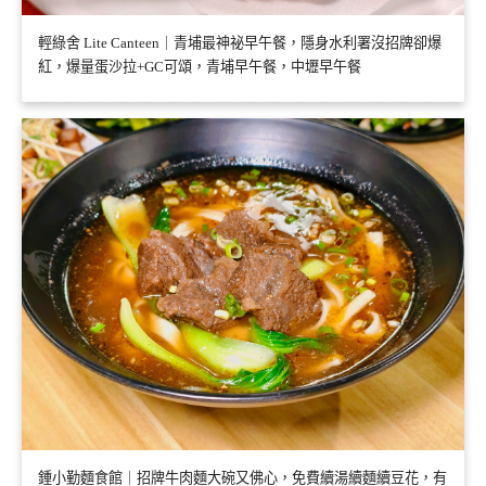
輕綠舍 Lite Canteen｜青埔最神祕早午餐，隱身水利署沒招牌卻爆
紅，爆量蛋沙拉+GC可頌，青埔早午餐，中壢早午餐
鍾小勤麵食館｜招牌牛肉麵大碗又佛心，免費續湯續麵續豆花，有