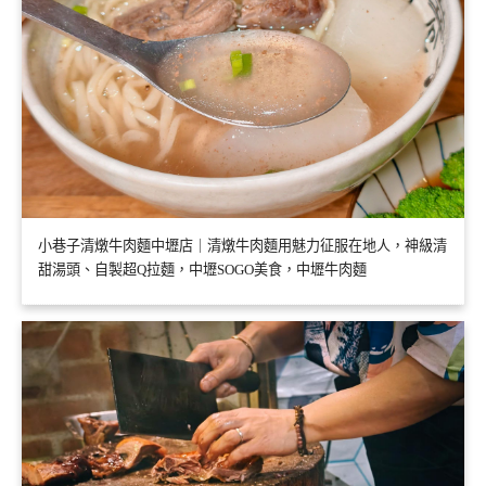
小巷子清燉牛肉麵中壢店｜清燉牛肉麵用魅力征服在地人，神級清
甜湯頭、自製超Q拉麵，中壢SOGO美食，中壢牛肉麵