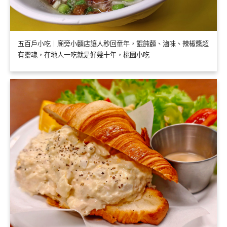
五百戶小吃｜廟旁小麵店讓人秒回童年，餛飩麵、滷味、辣椒醬超
有靈魂，在地人一吃就是好幾十年，桃園小吃