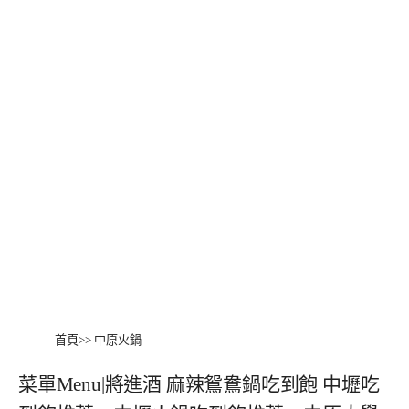
首頁
>>
中原火鍋
菜單Menu|將進酒 麻辣鴛鴦鍋吃到飽 中壢吃