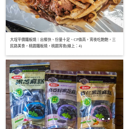
大埕平價鐵板燒｜出餐快、份量十足、CP值高，宵夜吃飽飽，三
民路美食，桃園鐵板燒，桃園宵夜(線上：4)