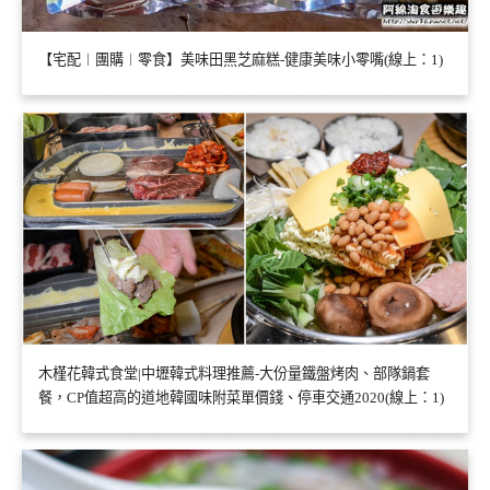
【宅配︱團購︱零食】美味田黑芝麻糕-健康美味小零嘴(線上：1)
木槿花韓式食堂|中壢韓式料理推薦-大份量鐵盤烤肉、部隊鍋套
餐，CP值超高的道地韓國味附菜單價錢、停車交通2020(線上：1)