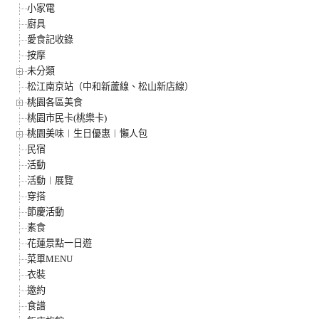
小家電
廚具
愛食記收錄
按摩
未分類
松江南京站（中和新蘆線、松山新店線）
桃園各區美食
桃園市民卡(桃樂卡)
桃園美味︱生日優惠︱懶人包
民宿
活動
活動︱展覽
穿搭
節慶活動
素食
花蓮景點一日遊
菜單MENU
衣裝
邀約
食譜