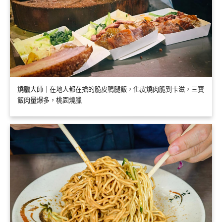
燒臘大師｜在地人都在搶的脆皮鴨腿飯，化皮燒肉脆到卡滋，三寶
飯肉量爆多，桃園燒臘