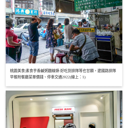
桃園美食|素食芋香鹹粥麵線焿-好吃到排隊等也甘願，建國路排隊
早餐附餐廳菜單價錢、停車交通2022(線上：1)