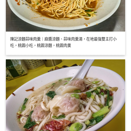
陳記涼麵蒜味肉羹｜麻醬涼麵、蒜味肉羹湯，在地最強雙主打小
吃，桃園小吃，桃園涼麵，桃園肉羹