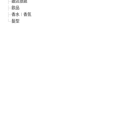
飯店旅館
飲品
香水︱香氛
髮型