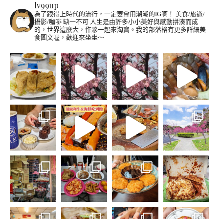
lv99up
為了跟得上時代的流行，一定要會用潮潮的IG啊！
美食/旅遊/
攝影/咖啡 缺一不可
人生是由許多小小美好與感動拼湊而成
的，世界這麼大，作夥一起來淘寶。我的部落格有更多詳細美
食圖文喔，歡迎來坐坐～