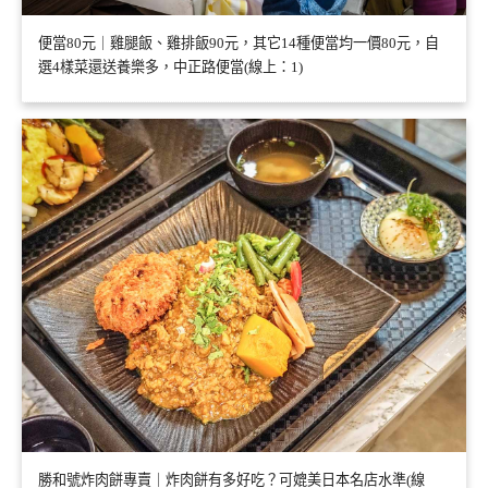
便當80元｜雞腿飯、雞排飯90元，其它14種便當均一價80元，自
選4樣菜還送養樂多，中正路便當(線上：1)
勝和號炸肉餅專賣｜炸肉餅有多好吃？可媲美日本名店水準(線