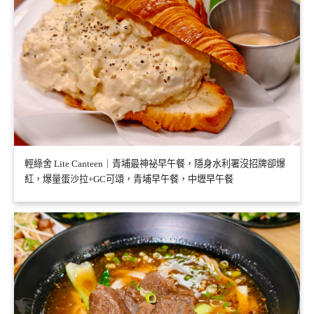
輕綠舍 Lite Canteen｜青埔最神祕早午餐，隱身水利署沒招牌卻爆
紅，爆量蛋沙拉+GC可頌，青埔早午餐，中壢早午餐