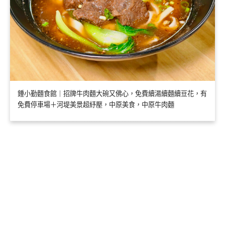
鍾小勤麵食館｜招牌牛肉麵大碗又佛心，免費續湯續麵續豆花，有
免費停車場＋河堤美景超紓壓，中原美食，中原牛肉麵