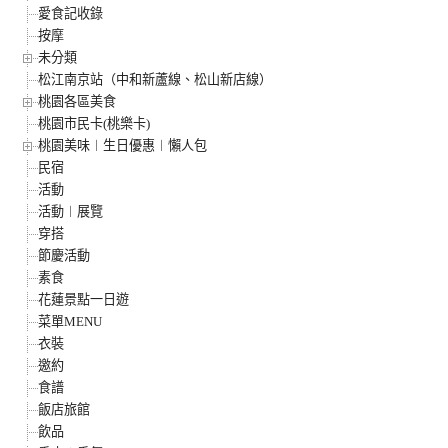
愛食記收錄
按摩
未分類
松江南京站（中和新蘆線、松山新店線）
桃園各區美食
桃園市民卡(桃樂卡)
桃園美味︱生日優惠︱懶人包
民宿
活動
活動︱展覽
穿搭
節慶活動
素食
花蓮景點一日遊
菜單MENU
衣裝
邀約
食譜
飯店旅館
飲品