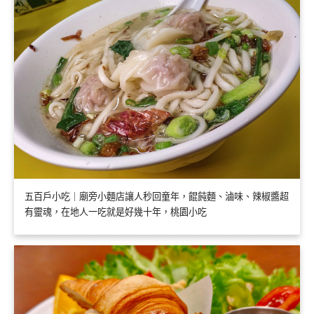
五百戶小吃｜廟旁小麵店讓人秒回童年，餛飩麵、滷味、辣椒醬超
有靈魂，在地人一吃就是好幾十年，桃園小吃