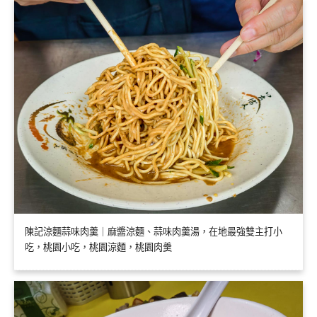
陳記涼麵蒜味肉羹｜麻醬涼麵、蒜味肉羹湯，在地最強雙主打小
吃，桃園小吃，桃園涼麵，桃園肉羹