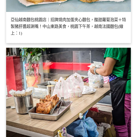
亞仙越南麵包桃園店｜招牌燒肉加蛋夾心麵包，酸甜蘿蔔泡菜＋特
製豬肝醬超涮嘴！中山東路美食，桃園下午茶，越南法國麵包(線
上：1)