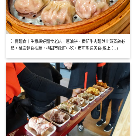
江夏麵食｜生意超好麵食老店，蔥油餅、番茄牛肉麵與韭黃蒸餃必
點。桃園麵食推薦，桃園市政府小吃，市府周邊美食(線上：3)