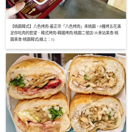
【桃園韓式】八色烤肉-最正宗「八色烤肉」來桃園，8種烤五花滿
足你吃肉的慾望．韓式烤肉/韓國烤肉/桃園二號店/火車站美食/桃
園美食/桃園韓式(線上：1)