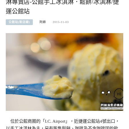
淋專賣店-公館手工冰淇淋．鬆餅/冰淇淋/捷
運公館站
公館站(新店線)
阿綿
2015-11-03
位於公館商圈的「I.C. Airport」，近捷運公館站4號出口，
以手工冰淇林為主，另有販售鬆餅、咖啡及不含咖啡因的飲