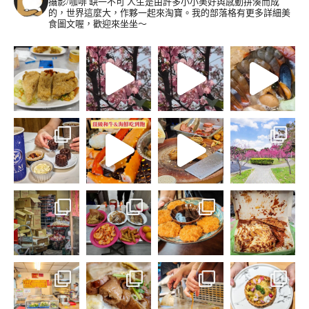
攝影/咖啡 缺一不可
人生是由許多小小美好與感動拼湊而成
的，世界這麼大，作夥一起來淘寶。我的部落格有更多詳細美
食圖文喔，歡迎來坐坐～