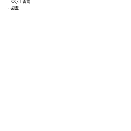
香水︱香氛
髮型