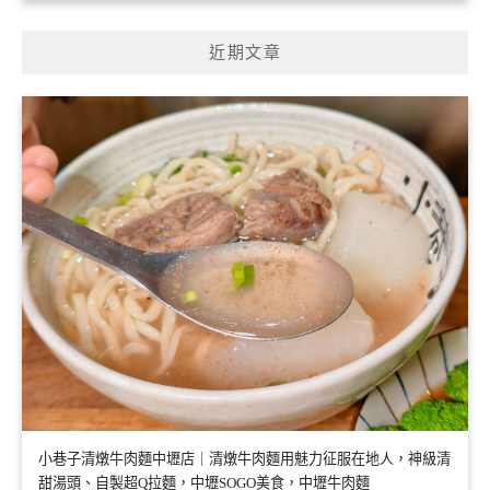
近期文章
小巷子清燉牛肉麵中壢店｜清燉牛肉麵用魅力征服在地人，神級清
甜湯頭、自製超Q拉麵，中壢SOGO美食，中壢牛肉麵