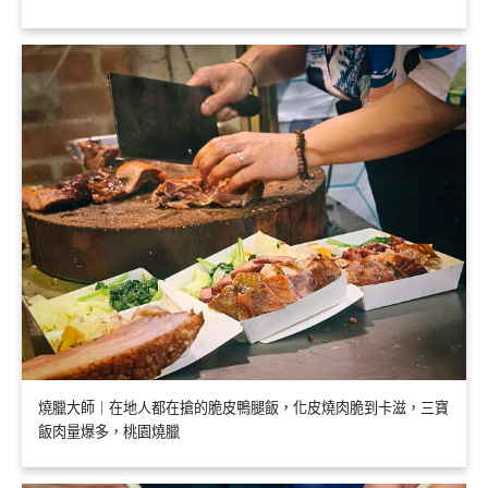
燒臘大師｜在地人都在搶的脆皮鴨腿飯，化皮燒肉脆到卡滋，三寶
飯肉量爆多，桃園燒臘